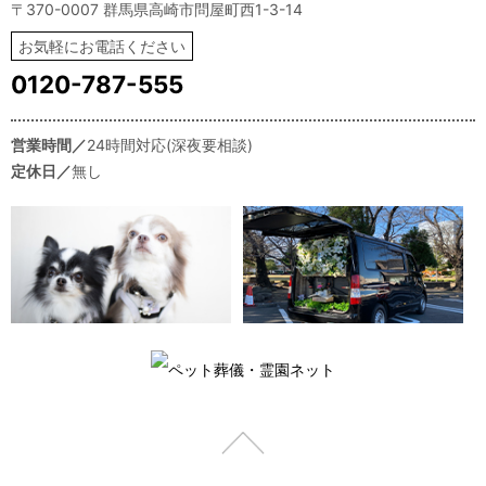
〒370-0007 群馬県高崎市問屋町西1-3-14
お気軽にお電話ください
0120-787-555
営業時間／
24時間対応(深夜要相談)
定休日／
無し