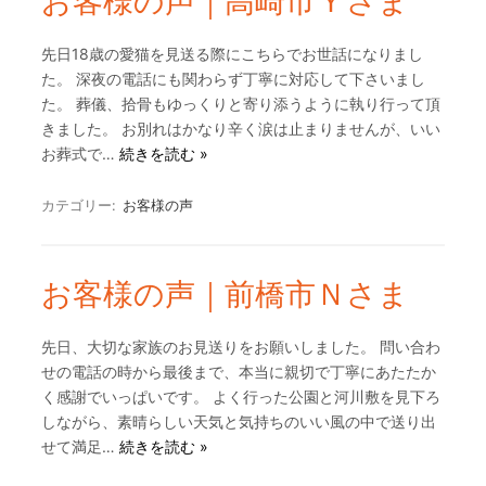
お客様の声｜高崎市Ｙさま
先日18歳の愛猫を見送る際にこちらでお世話になりまし
た。 深夜の電話にも関わらず丁寧に対応して下さいまし
た。 葬儀、拾骨もゆっくりと寄り添うように執り行って頂
きました。 お別れはかなり辛く涙は止まりませんが、いい
お葬式で…
続きを読む »
カテゴリー:
お客様の声
お客様の声｜前橋市Ｎさま
先日、大切な家族のお見送りをお願いしました。 問い合わ
せの電話の時から最後まで、本当に親切で丁寧にあたたか
く感謝でいっぱいです。 よく行った公園と河川敷を見下ろ
しながら、素晴らしい天気と気持ちのいい風の中で送り出
せて満足…
続きを読む »