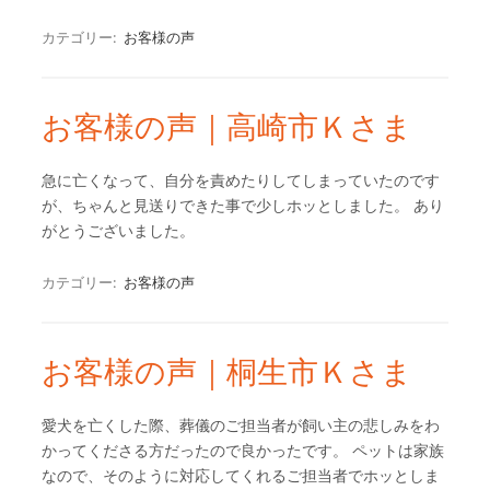
カテゴリー:
お客様の声
お客様の声｜高崎市Ｋさま
急に亡くなって、自分を責めたりしてしまっていたのです
が、ちゃんと見送りできた事で少しホッとしました。 あり
がとうございました。
カテゴリー:
お客様の声
お客様の声｜桐生市Ｋさま
愛犬を亡くした際、葬儀のご担当者が飼い主の悲しみをわ
かってくださる方だったので良かったです。 ペットは家族
なので、そのように対応してくれるご担当者でホッとしま