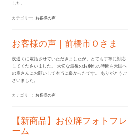
した。
カテゴリー:
お客様の声
お客様の声｜前橋市Ｏさま
夜遅くに電話させていただきましたが、とても丁寧に対応
してくださいました。 大切な最後のお別れの時間を天国へ
の扉さんにお願いして本当に良かったです。 ありがとうご
ざいました。
カテゴリー:
お客様の声
【新商品】お位牌フォトフレ
ーム